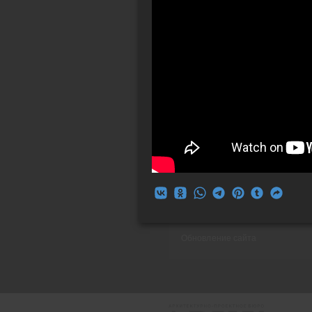
Результаты только отличные
С Новым 2025 Годом!
Архивариус в Индии
Корпоративная поездка в Индию
апреля 2024 г. Архивариус - ра
Обновление сайта