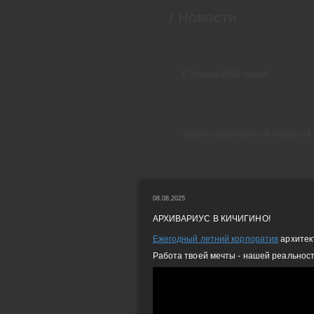
/ Новости
С Новым 2026 годом!
Зарегистрированный товарный 
Новый фасад
08.08.2025
АРХИВАРИУС В КИЧИГИНО!
Ежегодный летний корпоратив
архитек
Архивариус в Кичигино!
Работа твоей мечты - нашей реальност
Ежегодный летний корпоратив 
проектного бюро "Архивариус". 
мечты - нашей реальности.