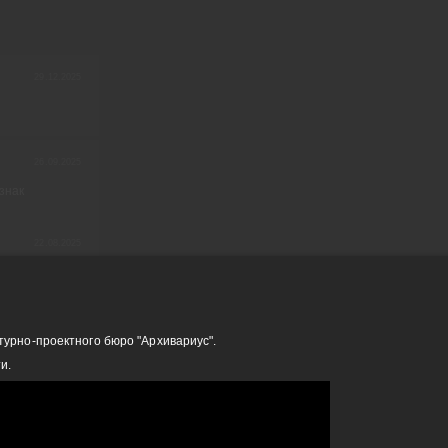
29.12.2025
26.09.2025
знак
22.08.2025
08.08.2025
турно-проектного бюро "Архивариус".
и.
архитектурно-
Работа твоей