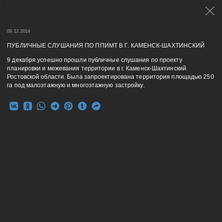
/ Новости
09.12.2014
29.12.2025
ПУБЛИЧНЫЕ СЛУШАНИЯ ПО ППИМТ В Г. КАМЕНСК-ШАХТИНСКИЙ
С Новым 2026 годом!
9 декабря успешно прошли публичные слушания по проекту
планировки и межевания территории в г. Каменск-Шахтинский
26.09.2025
Ростовской области. Была запроектирована территория площадью 250
га под малоэтажную и многоэтажную застройку.
Зарегистрированный товарный знак
22.08.2025
Новый фасад
08.08.2025
Архивариус в Кичигино!
Ежегодный летний корпоратив
архитектурно-проектного бюро
"Архивариус". Работа твоей мечты -
нашей реальности.
27.03.2025