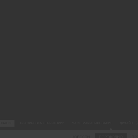
18.
ВН
ГЕ
ЗЕ
ЗА
ГО
Вн
пл
за
Ко
Эл
ОВАНИЕ
ПЛАНИРОВКА ТЕРРИТОРИИ
МАСТЕР-ПЛАНИРОВАНИЕ
ДИЗАЙН Г
НОВОСТИ
ПОРТФОЛИО
ПР