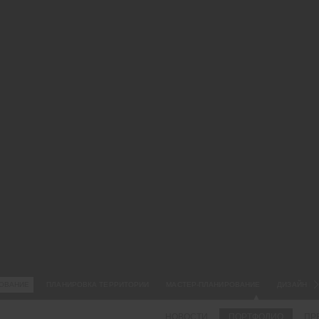
18.
ГЕ
ЗЕ
ЗА
СЕ
Ге
зе
Ме
Пр
ра
вы
ОВАНИЕ
ПЛАНИРОВКА ТЕРРИТОРИИ
МАСТЕР-ПЛАНИРОВАНИЕ
ДИЗАЙН Г
НОВОСТИ
ПОРТФОЛИО
ПР