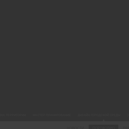
01.
СМ
НА
Пр
NA
TO
со
ра
до
по
вз
бо
К.
Оф
ВКА ТЕРРИТОРИИ
МАСТЕР-ПЛАНИРОВАНИЕ
ДИЗАЙН ГОРОДСКОЙ СРЕДЫ
НОВОСТИ
ПОРТФОЛИО
ПР