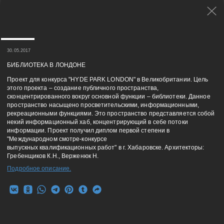
30.05.2017
БИБЛИОТЕКА В ЛОНДОНЕ
Проект для конкурса "HYDE PARK LONDON" в Великобритании. Цель
этого проекта – создание публичного пространства,
сконцентрированного вокруг основной функции – библиотеки. Данное
пространство насыщено просветительскими, информационными,
рекреационными функциями. Это пространство представляется собой
некий информационный хаб, концентрирующий в себе потоки
информации. Проект получил диплом первой степени в
"Международном смотре-конкурсе
выпускных квалификационных работ" в г. Хабаровске. Архитекторы:
Гребенщиков К.Н., Верженюк Н.
Подробное описание.