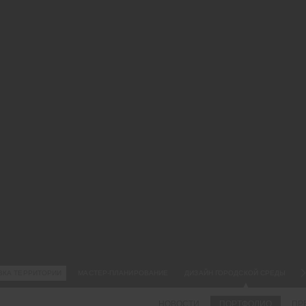
05.
ПР
МЕ
И
СТ
Пр
те
жи
Ям
бы
ра
ге
ВКА ТЕРРИТОРИИ
МАСТЕР-ПЛАНИРОВАНИЕ
ДИЗАЙН ГОРОДСКОЙ СРЕДЫ
НОВОСТИ
ПОРТФОЛИО
ПР