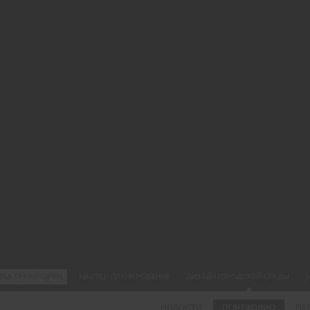
09.
ПР
МЕ
ВО
Пр
ли
оп
Ем
ВКА ТЕРРИТОРИИ
МАСТЕР-ПЛАНИРОВАНИЕ
ДИЗАЙН ГОРОДСКОЙ СРЕДЫ
НОВОСТИ
ПОРТФОЛИО
ПР