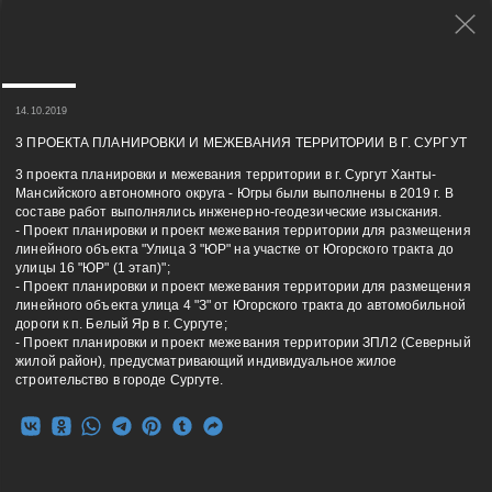
14.10.2019
3 ПРОЕКТА ПЛАНИРОВКИ И МЕЖЕВАНИЯ ТЕРРИТОРИИ В Г. СУРГУТ
3 проекта планировки и межевания территории в г. Сургут Ханты-
Мансийского автономного округа - Югры были выполнены в 2019 г. В
составе работ выполнялись инженерно-геодезические изыскания.
- Проект планировки и проект межевания территории для размещения
линейного объекта "Улица 3 "ЮР" на участке от Югорского тракта до
улицы 16 "ЮР" (1 этап)";
- Проект планировки и проект межевания территории для размещения
линейного объекта улица 4 "З" от Югорского тракта до автомобильной
дороги к п. Белый Яр в г. Сургуте;
- Проект планировки и проект межевания территории ЗПЛ2 (Северный
жилой район), предусматривающий индивидуальное жилое
строительство в городе Сургуте.