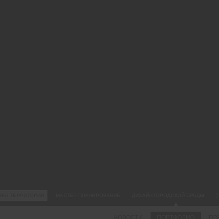
27.
ПР
ТЕ
ТЕ
КВ
УР
Пр
пр
пл
Но
ав
202
ВКА ТЕРРИТОРИИ
МАСТЕР-ПЛАНИРОВАНИЕ
ДИЗАЙН ГОРОДСКОЙ СРЕДЫ
НОВОСТИ
ПОРТФОЛИО
ПР