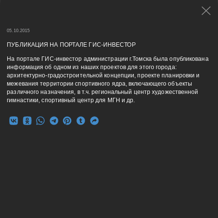
/ Пресса
05.10.2015
24.09.2025
ПУБЛИКАЦИЯ НА ПОРТАЛЕ ГИС-ИНВЕСТОР
Проектирование в городе
На портале ГИС-инвестор администрации г.Томска была опубликована
информация об одном из наших проектов для этого города:
26.06.2017
архитектурно-градостроительной концепции, проекте планировки и
межевания территории спортивного ядра, включающего объекты
Доброе утро, город. ТНТ.
различного назначения, в т.ч. региональный центр художественной
Сюжет в утренней передаче про
гимнастики, спортивный центр для МГН и др.
интересные места Магнитогорска.
03.04.2017
Магнитогорский рабочий
29.09.2016
Магнитогорский Металл
05.10.2015
Публикация на портале ГИС-инвестор