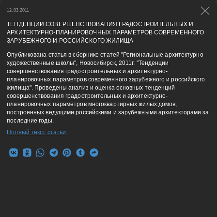
/ Пресса
12.03.2011
ТЕНДЕНЦИИ СОВЕРШЕНСТВОВАНИЯ ГРАДОСТРОИТЕЛЬНЫХ И
АРХИТЕКТУРНО-ПЛАНИРОВОЧНЫХ ПАРАМЕТРОВ СОВРЕМЕННОГО
24.09.2025
ЗАРУБЕЖНОГО И РОССИЙСКОГО ЖИЛИЩА
Проектирование в городе
Опубликована статья в сборнике статей "Региональные архитектурно-
художественные школы", Новосибирск, 2011г. "Тенденции
совершенствования градостроительных и архитектурно-
26.06.2017
планировочных параметров современного зарубежного и российского
Доброе утро, город. ТНТ.
жилища". Проведены анализ и оценка основных тенденций
Сюжет в утренней передаче про
совершенствования градостроительных и архитектурно-
интересные места Магнитогорска.
планировочных параметров многоквартирных жилых домов,
построенных ведущими российскими и зарубежными архитекторами за
последние годы.
03.04.2017
Полный текст статьи
.
Магнитогорский рабочий
29.09.2016
Магнитогорский Металл
05.10.2015
Публикация на портале ГИС-инвестор